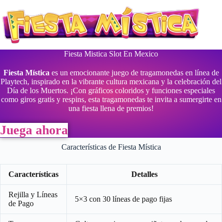
Saltar
al
contenido
Fiesta Mistica Slot En Mexico
Fiesta Mística
es un emocionante juego de tragamonedas en línea de
Playtech, inspirado en la vibrante cultura mexicana y la celebración del
Día de los Muertos. ¡Con gráficos coloridos y funciones especiales
como giros gratis y respins, esta tragamonedas te invita a sumergirte en
una fiesta llena de premios!
Juega ahora
Características de Fiesta Mística
Características
Detalles
Rejilla y Líneas
5×3 con 30 líneas de pago fijas
de Pago