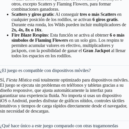
otros, excepto Scatters y Flaming Flowers, para formar
combinaciones ganadoras.
Scatters y giros gratis
: Al conseguir
tres o más Scatters
en
cualquier posición de los rodillos, se activan
6 giros gratis
.
Durante esta ronda, los Wilds pueden incluir multiplicadores de
2x, 4x, 8x o 16x
.
Fire Blaze Respins
: Esta función se activa al obtener
6 o más
símbolos de Flaming Flowers
en un solo giro. Los respins te
permiten acumular valores en efectivo, multiplicadores y
jackpots, con la posibilidad de ganar el
Gran Jackpot
al llenar
todos los espacios en los rodillos.
¿El juego es compatible con dispositivos móviles?
Sí,
Fiesta Mística
está totalmente optimizado para dispositivos móviles.
El juego se ejecuta sin problemas en teléfonos y tabletas gracias a su
diseño responsive, que ajusta automáticamente la interfaz para
garantizar una experiencia fluida. No importa si usas un dispositivo
iOS o Android, puedes disfrutar de gráficos nítidos, controles táctiles
intuitivos y tiempos de carga rápidos directamente desde el navegador,
sin necesidad de descargas.
¿Qué hace único a este juego comparado con otras tragamonedas