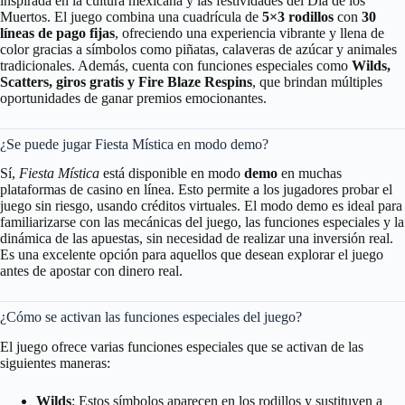
inspirada en la cultura mexicana y las festividades del Día de los
Muertos. El juego combina una cuadrícula de
5×3 rodillos
con
30
líneas de pago fijas
, ofreciendo una experiencia vibrante y llena de
color gracias a símbolos como piñatas, calaveras de azúcar y animales
tradicionales. Además, cuenta con funciones especiales como
Wilds,
Scatters, giros gratis y Fire Blaze Respins
, que brindan múltiples
oportunidades de ganar premios emocionantes.
¿Se puede jugar Fiesta Mística en modo demo?
Sí,
Fiesta Mística
está disponible en modo
demo
en muchas
plataformas de casino en línea. Esto permite a los jugadores probar el
juego sin riesgo, usando créditos virtuales. El modo demo es ideal para
familiarizarse con las mecánicas del juego, las funciones especiales y la
dinámica de las apuestas, sin necesidad de realizar una inversión real.
Es una excelente opción para aquellos que desean explorar el juego
antes de apostar con dinero real.
¿Cómo se activan las funciones especiales del juego?
El juego ofrece varias funciones especiales que se activan de las
siguientes maneras:
Wilds
: Estos símbolos aparecen en los rodillos y sustituyen a